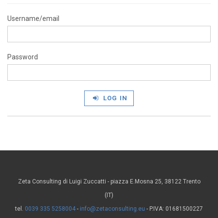
Username/email
Password
LOG IN
Zeta Consulting di Luigi Zuccatti - piazza E.Mosna 25, 38122 Trento
(IT)
tel.
0039 335 5258004
-
info@zetaconsulting.eu
- P.IVA: 01681500227