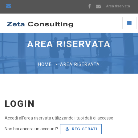
Area riservata
Toggl
naviga
Universal
-
AREA RISERVATA
go
to
homepage
HOME
AREA RISERVATA
LOGIN
Accedi all'area riservata utilizzando i tuoi dati di accesso
Non hai ancora un account?
REGISTRATI